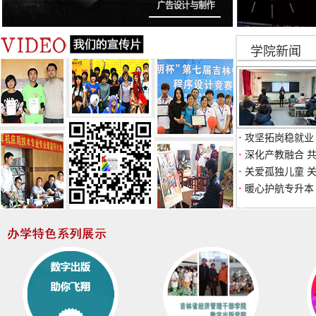
学院新闻
·
攻坚拓岗稳就业
·
深化产教融合 共
·
关爱孤独儿童 关
·
暖心护航专升本 